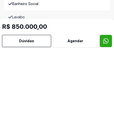
Banheiro Social
Lavabo
R$ 850.000,00
Imóveis semelhantes
Confira imóveis semelhantes
Dúvidas
Agendar
Cód:
28359
Comparar
Có