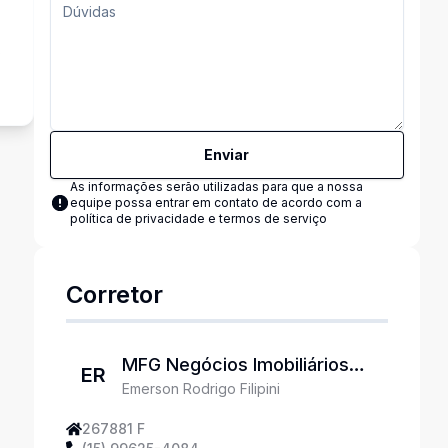
s
Enviar
As informações serão utilizadas para que a nossa
equipe possa entrar em contato de acordo com a
política de privacidade e termos de serviço
Corretor
MFG Negócios Imobiliários
ER
Emerson Rodrigo Filipini
Ltda
267881 F