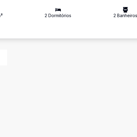
²
2
Dormitório
s
2
Banheiro