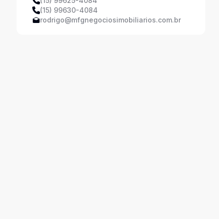
(15) 99625-4084
(15) 99630-4084
rodrigo@mfgnegociosimobiliarios.com.br