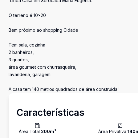
'Linda Casa em Sorocaba Maria Eugénia.
O terreno é 10x20
Bem próximo ao shopping Cidade
Tem sala, cozinha
2 banheiros,
3 quartos,
área gourmet com churrasqueira,
lavanderia, garagem
A casa tem 140 metros quadrados de área construída'
Características
Área Total
200
m²
Área Privativa
140