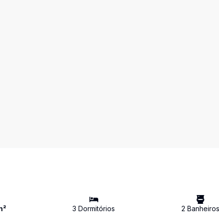
m²
3
Dormitório
s
2
Banheiro