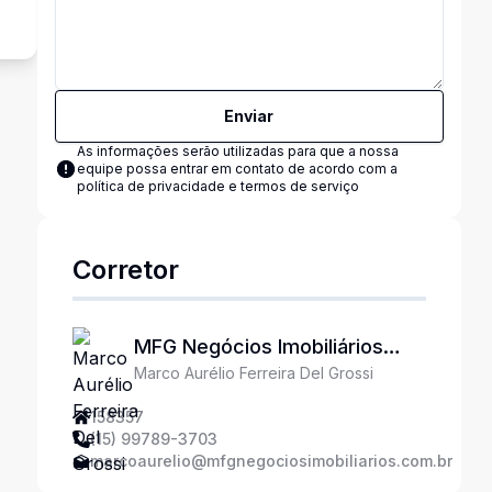
Enviar
As informações serão utilizadas para que a nossa
equipe possa entrar em contato de acordo com a
política de privacidade e termos de serviço
Corretor
MFG Negócios Imobiliários
Marco Aurélio Ferreira Del Grossi
Ltda
158357
(15) 99789-3703
marcoaurelio@mfgnegociosimobiliarios.com.br