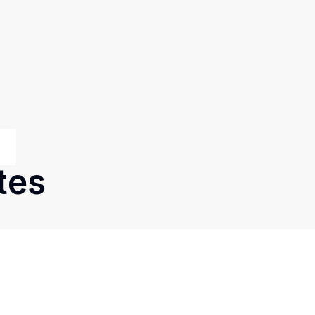
tes
Cód:
6173
Comparar