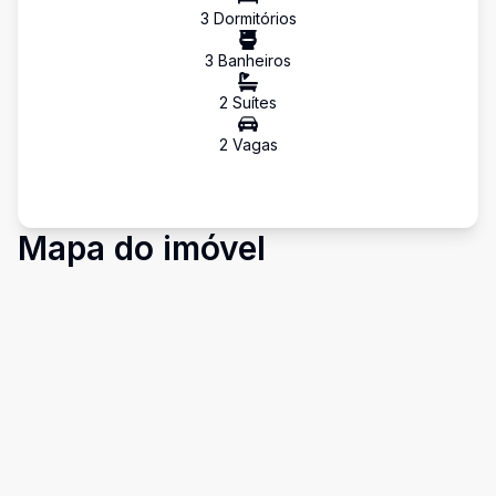
3
Dormitório
s
3
Banheiro
s
2
Suíte
s
2
Vaga
s
Mapa do imóvel