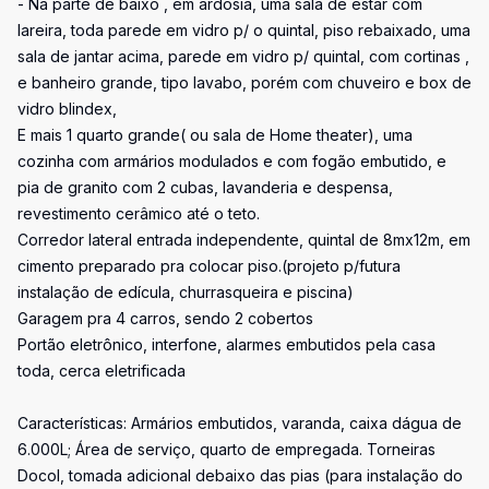
- Na parte de baixo , em ardósia, uma sala de estar com
lareira, toda parede em vidro p/ o quintal, piso rebaixado, uma
sala de jantar acima, parede em vidro p/ quintal, com cortinas ,
e banheiro grande, tipo lavabo, porém com chuveiro e box de
vidro blindex,
E mais 1 quarto grande( ou sala de Home theater), uma
cozinha com armários modulados e com fogão embutido, e
pia de granito com 2 cubas, lavanderia e despensa,
revestimento cerâmico até o teto.
Corredor lateral entrada independente, quintal de 8mx12m, em
cimento preparado pra colocar piso.(projeto p/futura
instalação de edícula, churrasqueira e piscina)
Garagem pra 4 carros, sendo 2 cobertos
Portão eletrônico, interfone, alarmes embutidos pela casa
toda, cerca eletrificada
Características: Armários embutidos, varanda, caixa dágua de
6.000L; Área de serviço, quarto de empregada. Torneiras
Docol, tomada adicional debaixo das pias (para instalação do