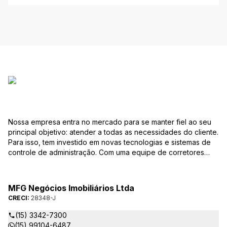
Nossa empresa entra no mercado para se manter fiel ao seu
principal objetivo: atender a todas as necessidades do cliente.
Para isso, tem investido em novas tecnologias e sistemas de
controle de administração. Com uma equipe de corretores
especializados, mantém seu banco de dados sempre
atualizado, com várias ofertas de imóveis residenciais e
comerciais, terrenos etc. para compra e venda. As consultas
MFG Negócios Imobiliários Ltda
podem ser feitas por telefone, pessoalmente, ou pela Internet,
CRECI:
28348-J
pela pesquisa para Vendas. Um módulo de super busca irá
pesquisar entre as ofertas o imóvel com as características que
(15) 3342-7300
você procura. em instantes você terá as informações sobre o
(15) 99104-6487