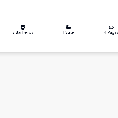
3
Banheiro
s
1
Suíte
4
Vaga