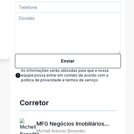
s
Enviar
As informações serão utilizadas para que a nossa
equipe possa entrar em contato de acordo com a
política de privacidade e termos de serviço
Corretor
MFG Negócios Imobiliários
Michell Antonio Benedito
Ltda