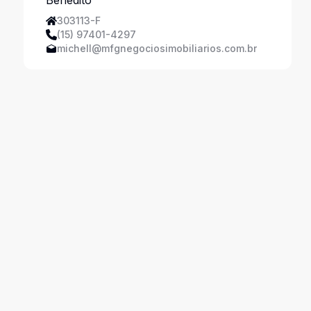
303113-F
(15) 97401-4297
michell@mfgnegociosimobiliarios.com.br