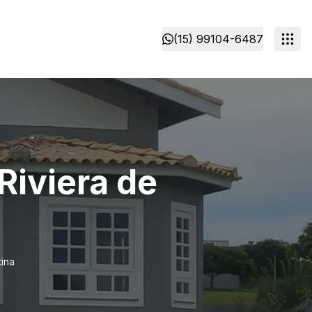
(15) 99104-6487
iviera de
ina