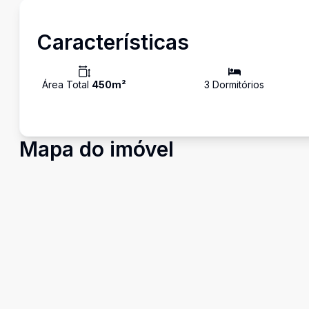
Características
Área Total
450
m²
3
Dormitório
s
Mapa do imóvel