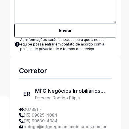
Enviar
As informações serão utilizadas para que a nossa
equipe possa entrar em contato de acordo com a
política de privacidade e termos de serviço
Corretor
MFG Negócios Imobiliários
ER
Emerson Rodrigo Filipini
Ltda
267881 F
(15) 99625-4084
(15) 99630-4084
rodrigo@mfgnegociosimobiliarios.com.br