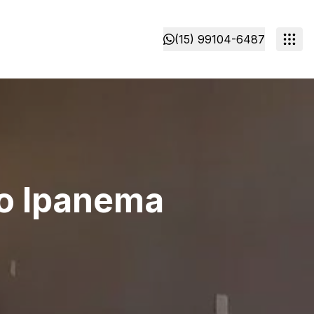
(15) 99104-6487
io Ipanema