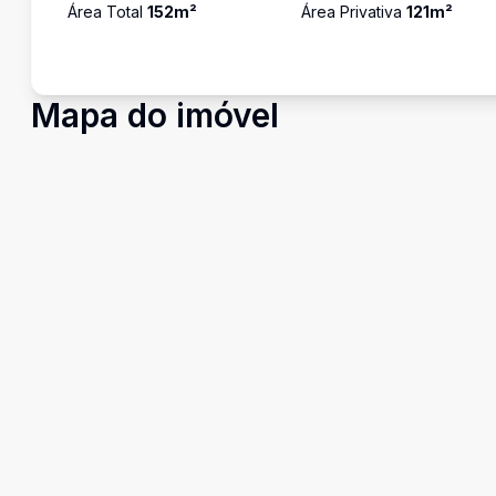
Área Total
152
m²
Área Privativa
121
m²
Mapa do imóvel