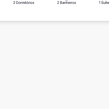
3
Dormitório
s
2
Banheiro
s
1
Suít