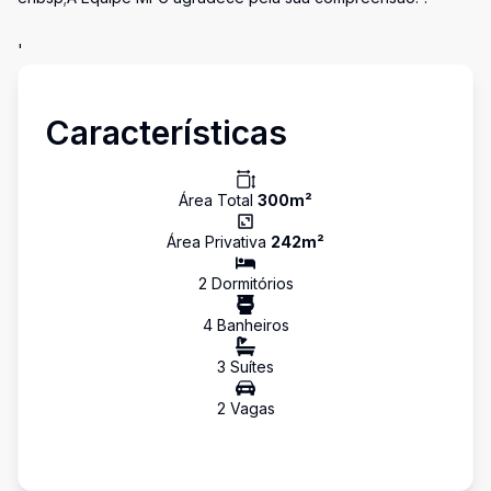
'
Características
Área Total
300
m²
Área Privativa
242
m²
2
Dormitório
s
4
Banheiro
s
3
Suíte
s
2
Vaga
s