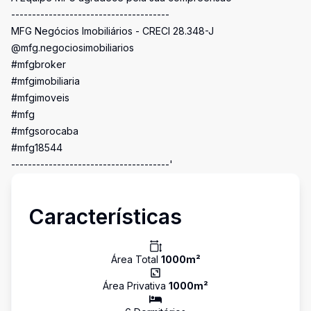
--------------------------------------
MFG Negócios Imobiliários - CRECI 28.348-J
@mfg.negociosimobiliarios
#mfgbroker
#mfgimobiliaria
#mfgimoveis
#mfg
#mfgsorocaba
#mfg18544
--------------------------------------'
Características
Área Total
1000
m²
Área Privativa
1000
m²