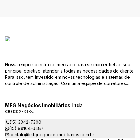
Nossa empresa entra no mercado para se manter fiel ao seu
principal objetivo: atender a todas as necessidades do cliente.
Para isso, tem investido em novas tecnologias e sistemas de
controle de administração. Com uma equipe de corretores
especializados, mantém seu banco de dados sempre
atualizado, com várias ofertas de imóveis residenciais e
comerciais, terrenos etc. para compra e venda. As consultas
MFG Negócios Imobiliários Ltda
podem ser feitas por telefone, pessoalmente, ou pela Internet,
CRECI:
28348-J
pela pesquisa para Vendas. Um módulo de super busca irá
pesquisar entre as ofertas o imóvel com as características que
(15) 3342-7300
você procura. em instantes você terá as informações sobre o
(15) 99104-6487
resultado, podendo, inclusive marcar visita ou pesquisar
contato@mfgnegociosimobiliarios.com.br
outros parâmetros. Caso não exista uma oferta que preencha