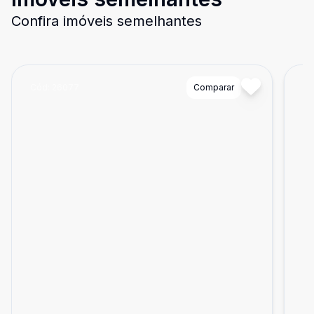
Confira imóveis semelhantes
Cód:
26077
Comparar
Có