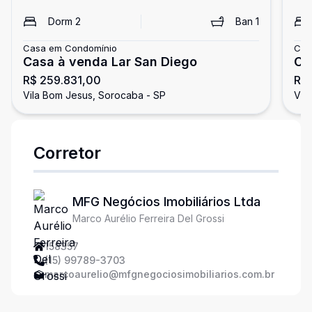
Dorm
2
Ban
1
Casa em Condomínio
Cas
Casa à venda Lar San Diego
Ca
R$ 259.831,00
R$ 
Vila Bom Jesus, Sorocaba - SP
Vil
Corretor
MFG Negócios Imobiliários Ltda
Marco Aurélio Ferreira Del Grossi
158357
(15) 99789-3703
marcoaurelio@mfgnegociosimobiliarios.com.br