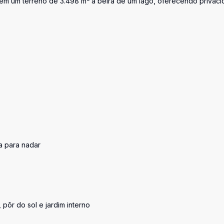
 em um terreno de 3.498 m² à beira de um lago, oferecendo privac
a para nadar
pôr do sol e jardim interno