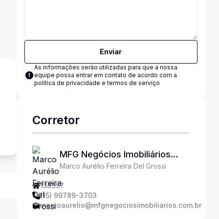
Enviar
As informações serão utilizadas para que a nossa
equipe possa entrar em contato de acordo com a
política de privacidade e termos de serviço
Corretor
s
MFG Negócios Imobiliários
Marco Aurélio Ferreira Del Grossi
Ltda
158357
(15) 99789-3703
marcoaurelio@mfgnegociosimobiliarios.com.br