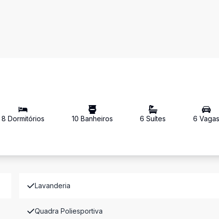
8
Dormitório
s
10
Banheiro
s
6
Suíte
s
6
Vaga
Lavanderia
Quadra Poliesportiva