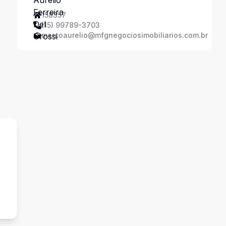
158357
(15) 99789-3703
marcoaurelio@mfgnegociosimobiliarios.com.br
s