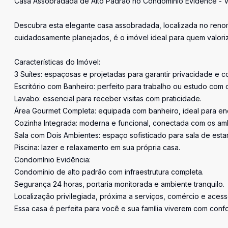
Casa Assobradada de Alto Padrão no Condomínio Evidence - V
Descubra esta elegante casa assobradada, localizada no ren
cuidadosamente planejados, é o imóvel ideal para quem valori
Características do Imóvel:
3 Suítes: espaçosas e projetadas para garantir privacidade e c
Escritório com Banheiro: perfeito para trabalho ou estudo com
Lavabo: essencial para receber visitas com praticidade.
Área Gourmet Completa: equipada com banheiro, ideal para en
Cozinha Integrada: moderna e funcional, conectada com os amb
Sala com Dois Ambientes: espaço sofisticado para sala de estar 
Piscina: lazer e relaxamento em sua própria casa.
Condomínio Evidência:
Condomínio de alto padrão com infraestrutura completa.
Segurança 24 horas, portaria monitorada e ambiente tranquilo.
Localização privilegiada, próxima a serviços, comércio e acess
Essa casa é perfeita para você e sua família viverem com confo