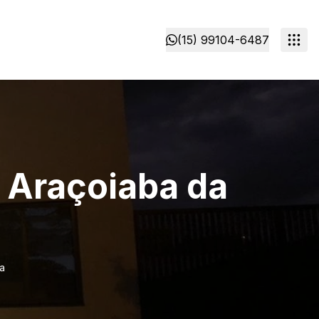
(15) 99104-6487
 Araçoiaba da
a