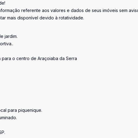
de!
informação referente aos valores e dados de seus imóveis sem avis
ar mais disponível devido à rotatividade.
e jardim.
rtiva..
a para o centro de Araçoiaba da Serra
cal para piquenique.
luminado.
SP.