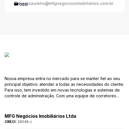
marcoaurelio@mfgnegociosimobiliarios.com.br
Nossa empresa entra no mercado para se manter fiel ao seu
principal objetivo: atender a todas as necessidades do cliente.
Para isso, tem investido em novas tecnologias e sistemas de
controle de administração. Com uma equipe de corretores
especializados, mantém seu banco de dados sempre
atualizado, com várias ofertas de imóveis residenciais e
comerciais, terrenos etc. para compra e venda. As consultas
MFG Negócios Imobiliários Ltda
podem ser feitas por telefone, pessoalmente, ou pela Internet,
CRECI:
28348-J
pela pesquisa para Vendas. Um módulo de super busca irá