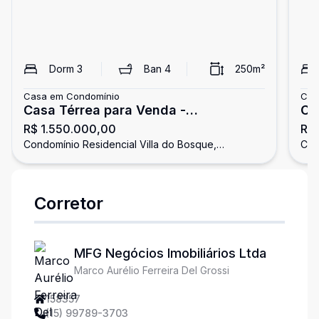
Dorm
3
Ban
4
250
m²
Casa em Condomínio
Cas
Casa Térrea para Venda -
Ca
R$ 1.550.000,00
R$ 
Condomínio Residencial Villa do
Vi
Condomínio Residencial Villa do Bosque,
Con
Bosque - Sorocaba/SP
Sorocaba - SP
Sor
Corretor
MFG Negócios Imobiliários Ltda
Marco Aurélio Ferreira Del Grossi
158357
(15) 99789-3703