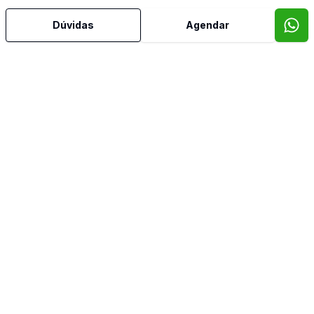
Mais informações
Dúvidas
Agendar
Banheiro Social
Cozinha Planejada
Despensa
Lavabo
Piscina
Quintal
Sacada
Sala de Jantar