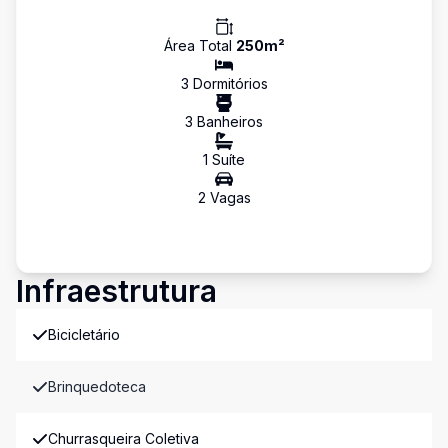
Área Total
250
m²
3
Dormitório
s
3
Banheiro
s
1
Suíte
2
Vaga
s
Infraestrutura
Bicicletário
Brinquedoteca
Churrasqueira Coletiva