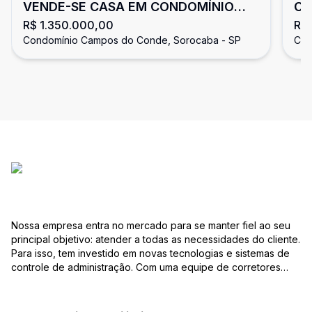
VENDE-SE CASA EM CONDOMÍNIO
Ca
R$ 1.350.000,00
R$ 
CAMPOS DO CONDE - 3 SUÍTES,
do
Condomínio Campos do Conde, Sorocaba - SP
Con
PISCINA COM HIDRO E ENERGIA
SOLAR
Nossa empresa entra no mercado para se manter fiel ao seu
principal objetivo: atender a todas as necessidades do cliente.
Para isso, tem investido em novas tecnologias e sistemas de
controle de administração. Com uma equipe de corretores
especializados, mantém seu banco de dados sempre
atualizado, com várias ofertas de imóveis residenciais e
comerciais, terrenos etc. para compra e venda. As consultas