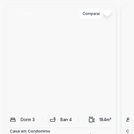
Cód:
25916
Comparar
Có
Dorm
3
Ban
4
184
m²
Casa em Condomínio
Cas