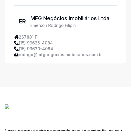
MFG Negócios Imobiliários Ltda
ER
Emerson Rodrigo Filipini
267881 F
(15) 99625-4084
(15) 99630-4084
rodrigo@mfgnegociosimobiliarios.com.br
Nossa empresa entra no mercado para se manter fiel ao seu