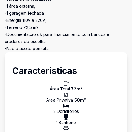
-1 área externa;
-1 garagem fechada;
-Energia 110v e 220v;
-Terreno 72,5 m2;
-Documentação ok para financiamento com bancos e
credores de escolha;
-Não é aceito permuta.
Características
Área Total
72
m²
Área Privativa
50
m²
2
Dormitório
s
1
Banheiro