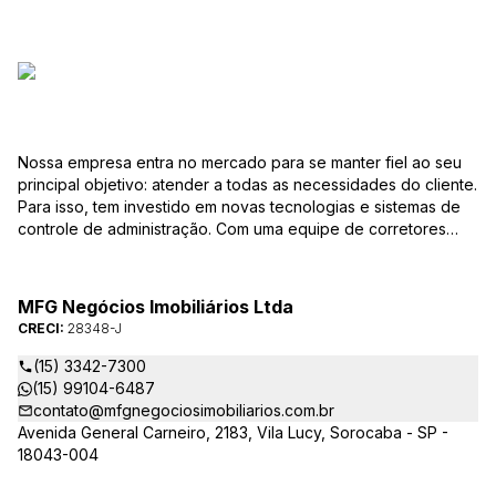
Nossa empresa entra no mercado para se manter fiel ao seu
principal objetivo: atender a todas as necessidades do cliente.
Para isso, tem investido em novas tecnologias e sistemas de
controle de administração. Com uma equipe de corretores
especializados, mantém seu banco de dados sempre
atualizado, com várias ofertas de imóveis residenciais e
comerciais, terrenos etc. para compra e venda. As consultas
MFG Negócios Imobiliários Ltda
podem ser feitas por telefone, pessoalmente, ou pela Internet,
CRECI:
28348-J
pela pesquisa para Vendas. Um módulo de super busca irá
pesquisar entre as ofertas o imóvel com as características que
(15) 3342-7300
você procura. em instantes você terá as informações sobre o
(15) 99104-6487
resultado, podendo, inclusive marcar visita ou pesquisar
contato@mfgnegociosimobiliarios.com.br
outros parâmetros. Caso não exista uma oferta que preencha
Avenida General Carneiro, 2183, Vila Lucy, Sorocaba - SP -
seus requisitos, você poderá preencher o formulário Procura
18043-004
imóvel? e seus dados seguirão para cadastro. e, a cada novo
imóvel cadastrado, sua pesquisa será atualizada. Isso lhe