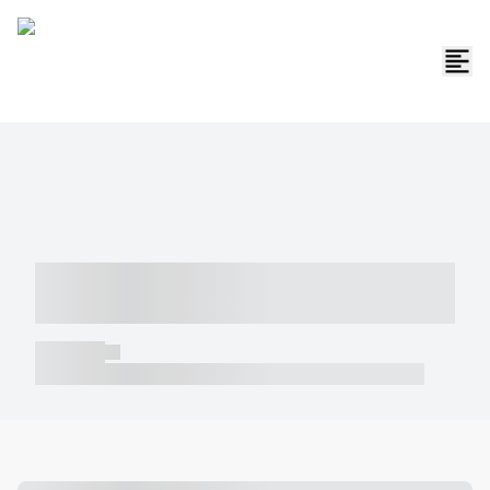
----- ----- -- ------ ---- ---- -- ----- -----
----- --- ------
----- -----
----- ----- -- ------ ---- ---- -- ----- ----- ----- --- ------