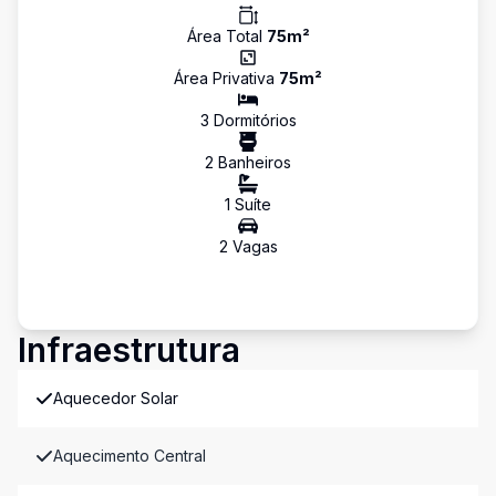
Área Total
75
m²
Área Privativa
75
m²
3
Dormitório
s
2
Banheiro
s
1
Suíte
2
Vaga
s
Infraestrutura
Aquecedor Solar
Aquecimento Central