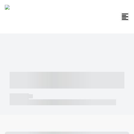
----- ----- -- ------ ---- ---- -- ----- -----
----- --- ------
----- -----
----- ----- -- ------ ---- ---- -- ----- ----- ----- --- ------