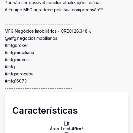
Por não ser possível concluir atualizações diárias.
A Equipe MFG agradece pela sua compreensão**
--------------------------------------
MFG Negócios Imobiliários - CRECI 28.348-J
@mfg.negociosimobiliarios
#mfgbroker
#mfgimobiliaria
#mfgimoveis
#mfg
#mfgsorocaba
#mfg16073
--------------------------------------'
Características
Área Total
49
m²