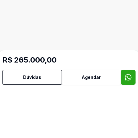
Mais informações
R$ 265.000,00
Armários Embutidos
Dúvidas
Agendar
Banheiro Social
Cozinha Americana
Mobiliado
Piscina