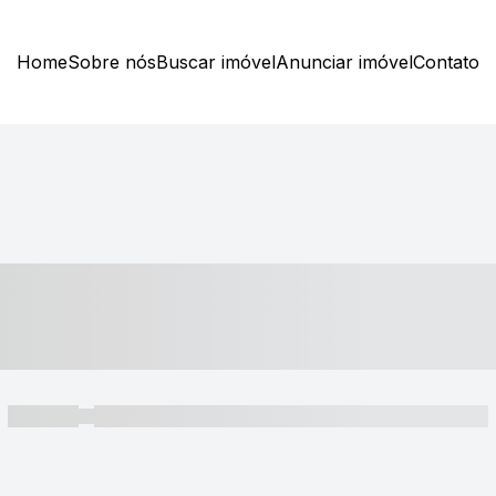
Home
Sobre nós
Buscar imóvel
Anunciar imóvel
Contato
----- ---- ---- -- ----
----- -----
----- ----- -- ------ ---- ---- -- ----- ----- ----- --- ------