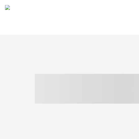
----- ----- -- -
- ------