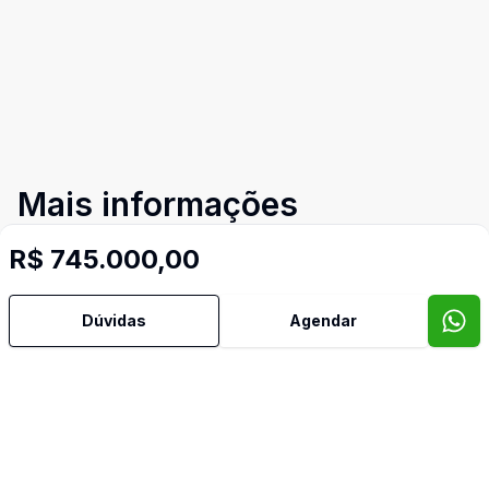
Mais informações
R$ 745.000,00
Ar Condicionado
Dúvidas
Agendar
Armários Embutidos
Banheiro Social
Cozinha