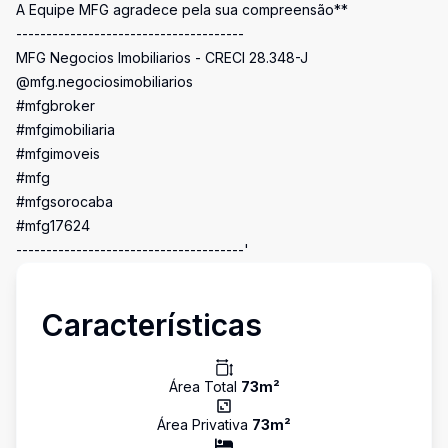
A Equipe MFG agradece pela sua compreensão**
--------------------------------------
MFG Negocios Imobiliarios - CRECI 28.348-J
@mfg.negociosimobiliarios
#mfgbroker
#mfgimobiliaria
#mfgimoveis
#mfg
#mfgsorocaba
#mfg17624
--------------------------------------'
Características
Área Total
73
m²
Área Privativa
73
m²