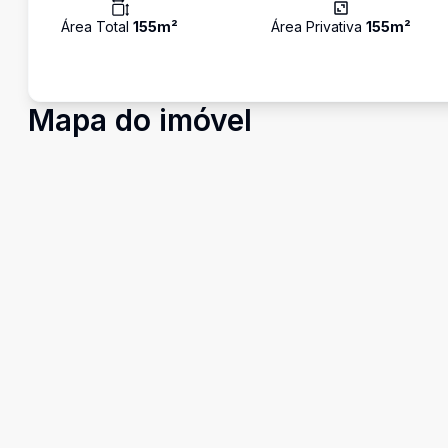
Área Total
155
m²
Área Privativa
155
m²
Mapa do imóvel