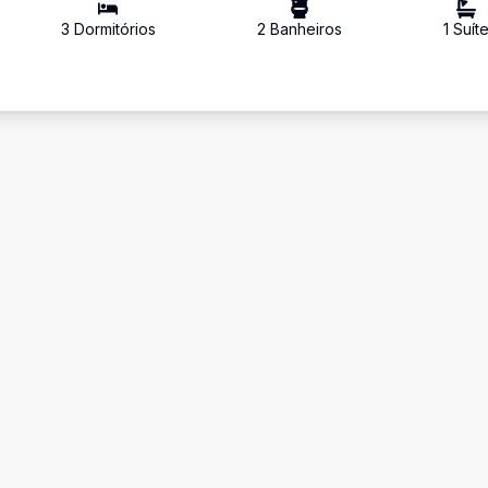
3
Dormitório
s
2
Banheiro
s
1
Suít