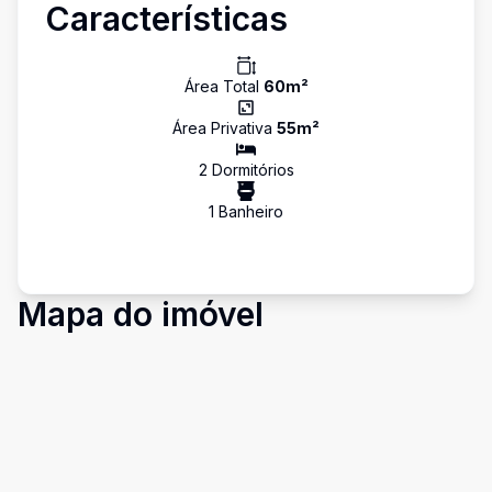
Características
Área Total
60
m²
Área Privativa
55
m²
2
Dormitório
s
1
Banheiro
Mapa do imóvel