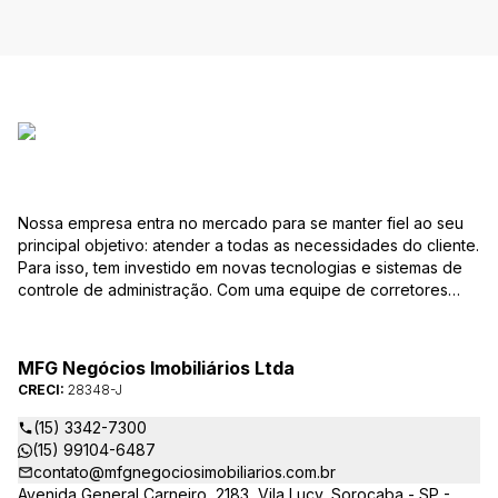
Nossa empresa entra no mercado para se manter fiel ao seu
principal objetivo: atender a todas as necessidades do cliente.
Para isso, tem investido em novas tecnologias e sistemas de
controle de administração. Com uma equipe de corretores
especializados, mantém seu banco de dados sempre
atualizado, com várias ofertas de imóveis residenciais e
comerciais, terrenos etc. para compra e venda. As consultas
MFG Negócios Imobiliários Ltda
podem ser feitas por telefone, pessoalmente, ou pela Internet,
CRECI:
28348-J
pela pesquisa para Vendas. Um módulo de super busca irá
pesquisar entre as ofertas o imóvel com as características que
(15) 3342-7300
você procura. em instantes você terá as informações sobre o
(15) 99104-6487
resultado, podendo, inclusive marcar visita ou pesquisar
contato@mfgnegociosimobiliarios.com.br
outros parâmetros. Caso não exista uma oferta que preencha
Avenida General Carneiro, 2183, Vila Lucy, Sorocaba - SP -