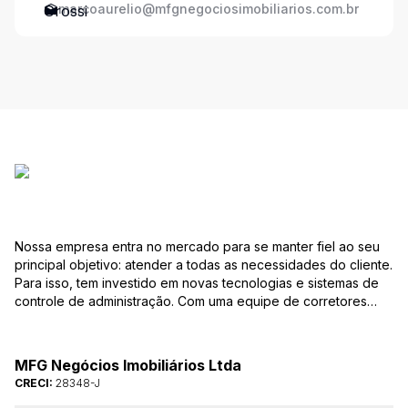
marcoaurelio@mfgnegociosimobiliarios.com.br
Nossa empresa entra no mercado para se manter fiel ao seu
principal objetivo: atender a todas as necessidades do cliente.
Para isso, tem investido em novas tecnologias e sistemas de
controle de administração. Com uma equipe de corretores
especializados, mantém seu banco de dados sempre
atualizado, com várias ofertas de imóveis residenciais e
comerciais, terrenos etc. para compra e venda. As consultas
MFG Negócios Imobiliários Ltda
podem ser feitas por telefone, pessoalmente, ou pela Internet,
CRECI:
28348-J
pela pesquisa para Vendas. Um módulo de super busca irá