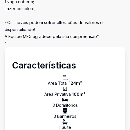
1 vaga coberta;
Lazer completo;
*Os imóveis podem sofrer alterações de valores e
disponibilidade!
A Equipe MFG agradece pela sua compreensão*
'
Características
Área Total
124
m²
Área Privativa
100
m²
3
Dormitório
s
3
Banheiro
s
1
Suíte