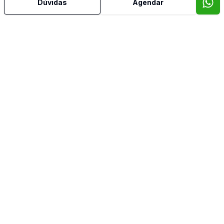
Dúvidas
Agendar
Mais informações
Aceita Pet
Área de Serviço
Banheiro Social
Cozinha
Sala de TV