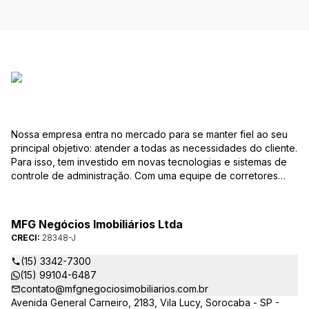
Nossa empresa entra no mercado para se manter fiel ao seu
principal objetivo: atender a todas as necessidades do cliente.
Para isso, tem investido em novas tecnologias e sistemas de
controle de administração. Com uma equipe de corretores
especializados, mantém seu banco de dados sempre
atualizado, com várias ofertas de imóveis residenciais e
comerciais, terrenos etc. para compra e venda. As consultas
MFG Negócios Imobiliários Ltda
podem ser feitas por telefone, pessoalmente, ou pela Internet,
CRECI:
28348-J
pela pesquisa para Vendas. Um módulo de super busca irá
pesquisar entre as ofertas o imóvel com as características que
(15) 3342-7300
você procura. em instantes você terá as informações sobre o
(15) 99104-6487
resultado, podendo, inclusive marcar visita ou pesquisar
contato@mfgnegociosimobiliarios.com.br
outros parâmetros. Caso não exista uma oferta que preencha
Avenida General Carneiro, 2183, Vila Lucy, Sorocaba - SP -