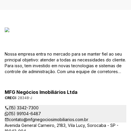
Nossa empresa entra no mercado para se manter fiel ao seu
principal objetivo: atender a todas as necessidades do cliente.
Para isso, tem investido em novas tecnologias e sistemas de
controle de administração. Com uma equipe de corretores
especializados, mantém seu banco de dados sempre
atualizado, com várias ofertas de imóveis residenciais e
comerciais, terrenos etc. para compra e venda. As consultas
MFG Negócios Imobiliários Ltda
podem ser feitas por telefone, pessoalmente, ou pela Internet,
CRECI:
28348-J
pela pesquisa para Vendas. Um módulo de super busca irá
pesquisar entre as ofertas o imóvel com as características que
(15) 3342-7300
você procura. em instantes você terá as informações sobre o
(15) 99104-6487
resultado, podendo, inclusive marcar visita ou pesquisar
contato@mfgnegociosimobiliarios.com.br
outros parâmetros. Caso não exista uma oferta que preencha
Avenida General Carneiro, 2183, Vila Lucy, Sorocaba - SP -
seus requisitos, você poderá preencher o formulário Procura