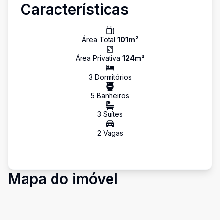
Características
Área Total
101
m²
Área Privativa
124
m²
3
Dormitório
s
5
Banheiro
s
3
Suíte
s
2
Vaga
s
Mapa do imóvel