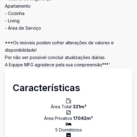
Apartamento
- Cozinha
- Living
- Área de Serviço
***Os imóveis podem sofrer alterações de valores e
disponibilidade!
Por não ser possível concluir atualizações diárias.
A Equipe MFG agradece pela sua compreensão***'
Características
Área Total
321
m²
Área Privativa
17042
m²
5
Dormitório
s