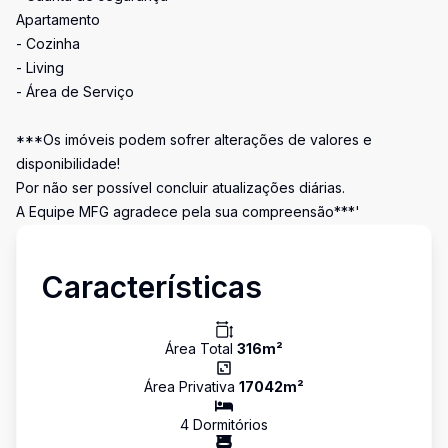
Apartamento
- Cozinha
- Living
- Área de Serviço
***Os imóveis podem sofrer alterações de valores e
disponibilidade!
Por não ser possível concluir atualizações diárias.
A Equipe MFG agradece pela sua compreensão***'
Características
Área Total
316
m²
Área Privativa
17042
m²
4
Dormitório
s