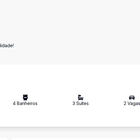
lidade!
4
Banheiro
s
3
Suíte
s
2
Vaga