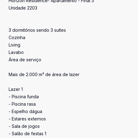
Horizon Residence- Apartamento - Final 3
Unidade 2203
3 dormitórios sendo 3 suítes
Cozinha
Living
Lavabo
Área de serviço
Mais de 2.000 m² de área de lazer
Lazer 1
- Piscina funda
- Piscina rasa
- Espelho dágua
- Estares externos
- Sala de jogos
- Salão de festas 1