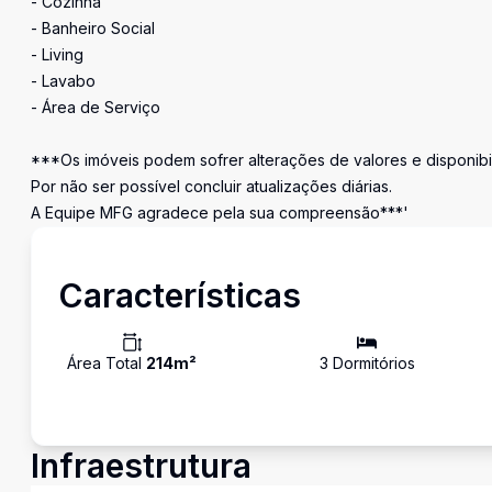
- Cozinha
- Banheiro Social
- Living
- Lavabo
- Área de Serviço
***Os imóveis podem sofrer alterações de valores e disponibi
Por não ser possível concluir atualizações diárias.
A Equipe MFG agradece pela sua compreensão***'
Características
Área Total
214
m²
3
Dormitório
s
Infraestrutura