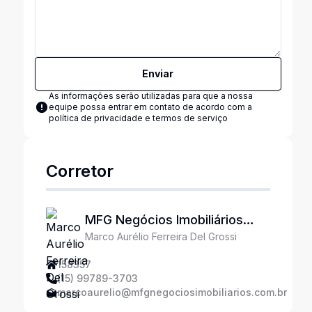
Enviar
As informações serão utilizadas para que a nossa
equipe possa entrar em contato de acordo com a
política de privacidade e termos de serviço
Corretor
MFG Negócios Imobiliários
Marco Aurélio Ferreira Del Grossi
Ltda
158357
(15) 99789-3703
marcoaurelio@mfgnegociosimobiliarios.com.br