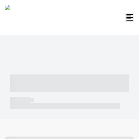
----- ----- -- ------ ---- ---- -- ----- -----
----- --- ------
----- -----
----- ----- -- ------ ---- ---- -- ----- ----- ----- --- ------