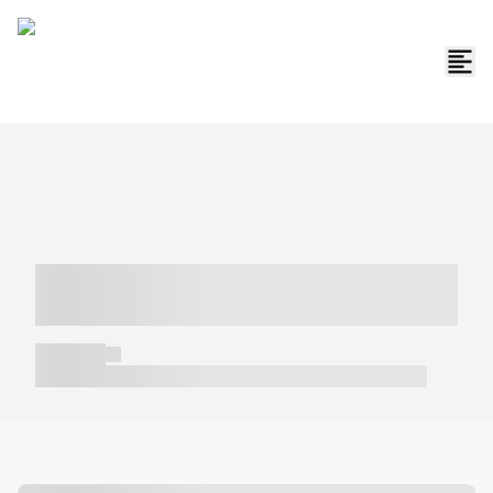
----- ----- -- ------ ---- ---- -- ----- -----
----- --- ------
----- -----
----- ----- -- ------ ---- ---- -- ----- ----- ----- --- ------